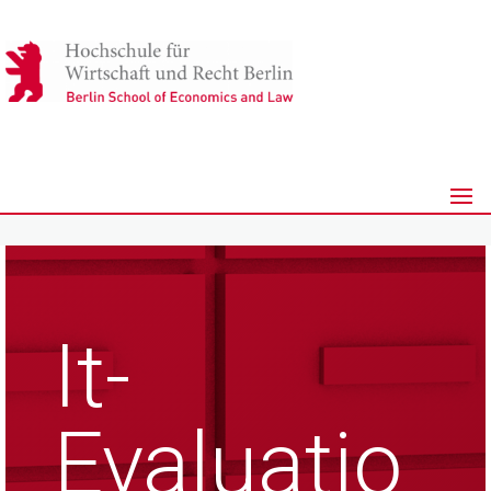
It-
Evaluatio