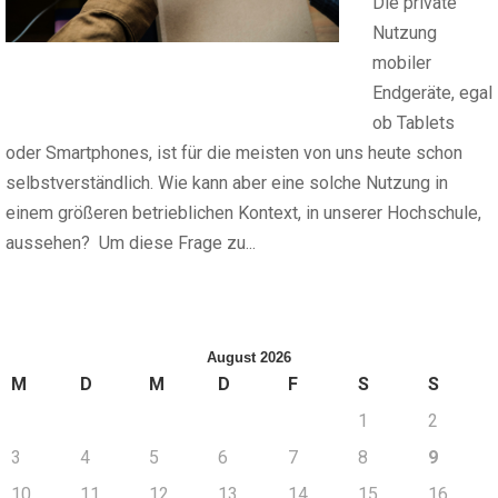
Die private
Nutzung
mobiler
Endgeräte, egal
ob Tablets
oder Smartphones, ist für die meisten von uns heute schon
selbstverständlich. Wie kann aber eine solche Nutzung in
einem größeren betrieblichen Kontext, in unserer Hochschule,
aussehen? Um diese Frage zu...
August 2026
M
D
M
D
F
S
S
1
2
3
4
5
6
7
8
9
10
11
12
13
14
15
16