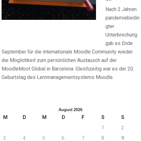
Nach 2 Jahren
pandemiebedin
gter
Unterbrechung
gab es Ende
September für die internationale Moodle Community wieder
die Möglichkeit zum persönlichen Austausch auf der
MoodleMoot Global in Barcelona. Gleichzeitig war es der 20.
Geburtstag des Lernmanagementsystems Moodle.
August 2026
M
D
M
D
F
S
S
1
2
3
4
5
6
7
8
9