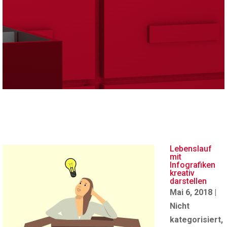
Lebenslauf
mit
Infografiken
kreativ
darstellen
Mai 6, 2018
|
Nicht
kategorisiert
,