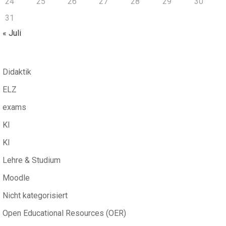
24
25
26
27
28
29
30
31
« Juli
Didaktik
ELZ
exams
KI
KI
Lehre & Studium
Moodle
Nicht kategorisiert
Open Educational Resources (OER)