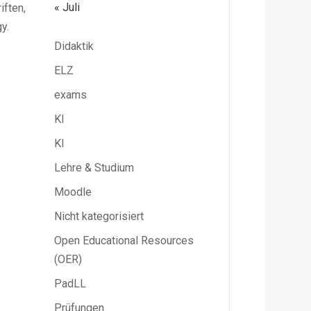
« Juli
iften,
y.
Didaktik
ELZ
exams
KI
KI
Lehre & Studium
Moodle
Nicht kategorisiert
Open Educational Resources
(OER)
PadLL
Prüfungen