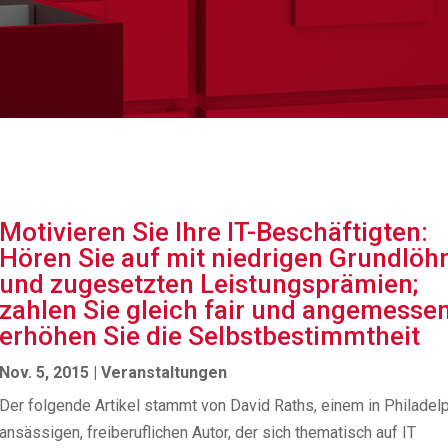
Motivieren Sie Ihre IT-Beschäftigten:
Hören Sie auf mit niedrigen Grundlöh
und zugesetzten Leistungsprämien;
zahlen Sie gleich fair und angemessen
erhöhen Sie die Selbstbestimmtheit
Nov. 5, 2015
|
Veranstaltungen
Der folgende Artikel stammt von David Raths, einem in Philadel
ansässigen, freiberuflichen Autor, der sich thematisch auf IT