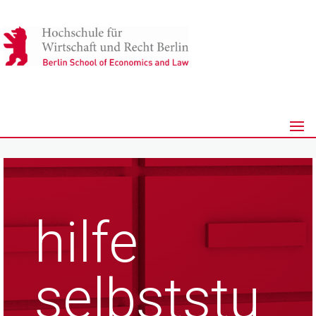
hilfe
selbststu