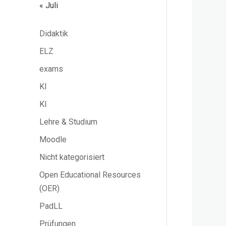
« Juli
Didaktik
ELZ
exams
KI
KI
Lehre & Studium
Moodle
Nicht kategorisiert
Open Educational Resources
(OER)
PadLL
Prüfungen