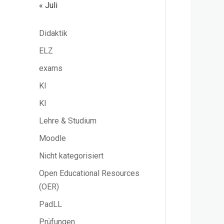
« Juli
Didaktik
ELZ
exams
KI
KI
Lehre & Studium
Moodle
Nicht kategorisiert
Open Educational Resources
(OER)
PadLL
Prüfungen