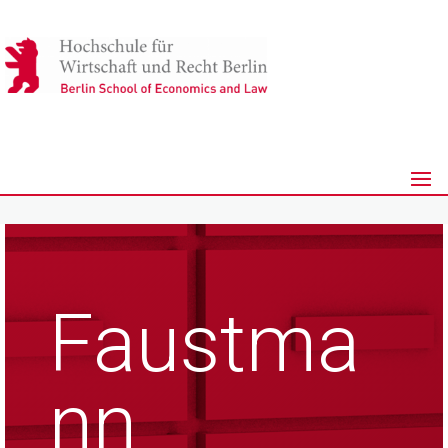
Faustma
nn