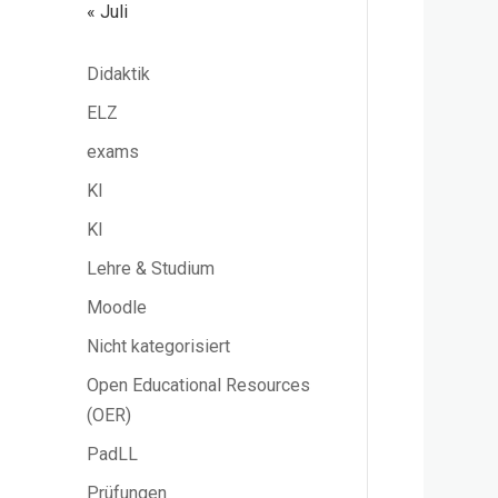
« Juli
Didaktik
ELZ
exams
KI
KI
Lehre & Studium
Moodle
Nicht kategorisiert
Open Educational Resources
(OER)
PadLL
Prüfungen