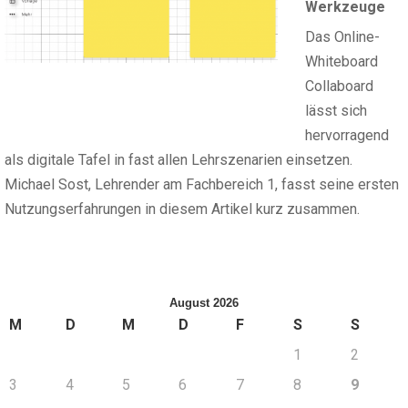
Werkzeuge
Das Online-
Whiteboard
Collaboard
lässt sich
hervorragend
als digitale Tafel in fast allen Lehrszenarien einsetzen.
Michael Sost, Lehrender am Fachbereich 1, fasst seine ersten
Nutzungserfahrungen in diesem Artikel kurz zusammen.
August 2026
M
D
M
D
F
S
S
1
2
3
4
5
6
7
8
9