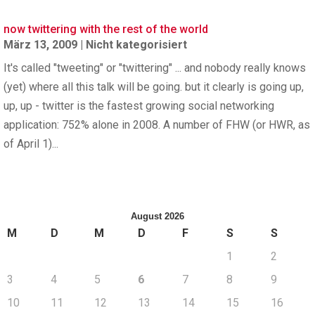
now twittering with the rest of the world
März 13, 2009
|
Nicht kategorisiert
It's called "tweeting" or "twittering" ... and nobody really knows
(yet) where all this talk will be going. but it clearly is going up,
up, up - twitter is the fastest growing social networking
application: 752% alone in 2008. A number of FHW (or HWR, as
of April 1)...
August 2026
M
D
M
D
F
S
S
1
2
3
4
5
6
7
8
9
10
11
12
13
14
15
16