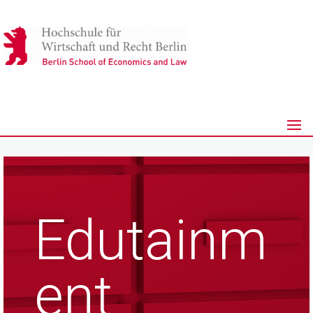
Edutainm
ent