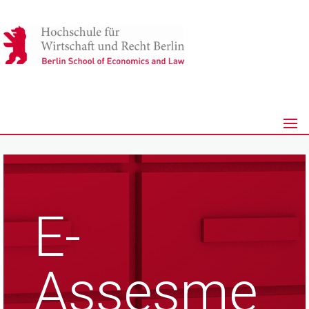
E-
Assesme