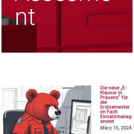
nt
Die neue „E-
Klausur in
Präsenz“ für
die
Erstsemester
im Fach
Einsatzmanag
ement
März 15, 2024