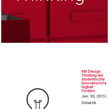
Mit Design
Thinking die
studentische
Innovationsfä
higkeit
fördern
Jan. 30, 2015
|
Didaktik