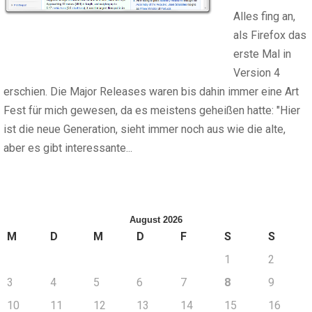
Alles fing an,
als Firefox das
erste Mal in
Version 4
erschien. Die Major Releases waren bis dahin immer eine Art
Fest für mich gewesen, da es meistens geheißen hatte: "Hier
ist die neue Generation, sieht immer noch aus wie die alte,
aber es gibt interessante...
August 2026
M
D
M
D
F
S
S
1
2
3
4
5
6
7
8
9
10
11
12
13
14
15
16