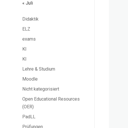
« Juli
Didaktik
ELZ
exams
KI
KI
Lehre & Studium
Moodle
Nicht kategorisiert
Open Educational Resources
(OER)
PadLL
Prüfungen