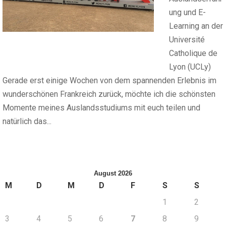
ung und E-
Learning an der
Université
Catholique de
Lyon (UCLy)
Gerade erst einige Wochen von dem spannenden Erlebnis im
wunderschönen Frankreich zurück, möchte ich die schönsten
Momente meines Auslandsstudiums mit euch teilen und
natürlich das...
August 2026
M
D
M
D
F
S
S
1
2
3
4
5
6
7
8
9