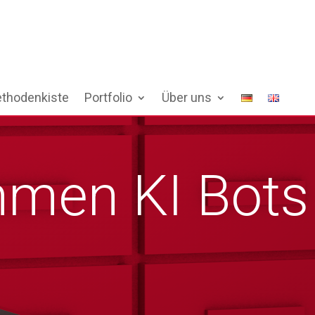
thodenkiste
Portfolio
Über uns
hmen KI Bots