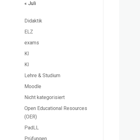
« Juli
Didaktik
ELZ
exams
KI
KI
Lehre & Studium
Moodle
Nicht kategorisiert
Open Educational Resources
(OER)
PadLL
Prüfungen