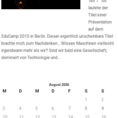
Teil 1 So
lautete der
Titel einer
Präsentation
auf dem
EduCamp 2015 in Berlin. Dieser eigentlich unscheinbare Titel
brachte mich zum Nachdenken… Wissen Maschinen vielleicht
irgendwann mehr als wir? Sind wir bald eine Gesellschaft,
dominiert von Technologie und...
August 2026
M
D
M
D
F
S
S
1
2
3
4
5
6
7
8
9
10
11
12
13
14
15
16