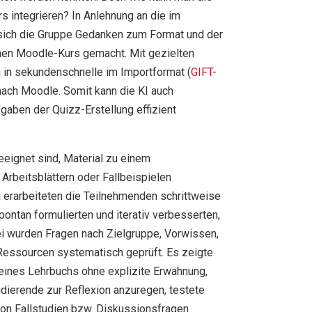
s integrieren? In Anlehnung an die im
sich die Gruppe Gedanken zum Format und der
inen Moodle-Kurs gemacht. Mit gezielten
n in sekundenschnelle im Importformat (
GIFT-
 nach Moodle. Somit kann die KI auch
gaben der Quizz-Erstellung effizient
eeignet sind, Material zu einem
Arbeitsblättern oder Fallbeispielen
i erarbeiteten die Teilnehmenden schrittweise
ontan formulierten und iterativ verbesserten,
i wurden Fragen nach Zielgruppe, Vorwissen,
Ressourcen systematisch geprüft. Es zeigte
eines Lehrbuchs ohne explizite Erwähnung,
udierende zur Reflexion anzuregen, testete
on Fallstudien bzw. Diskussionsfragen.