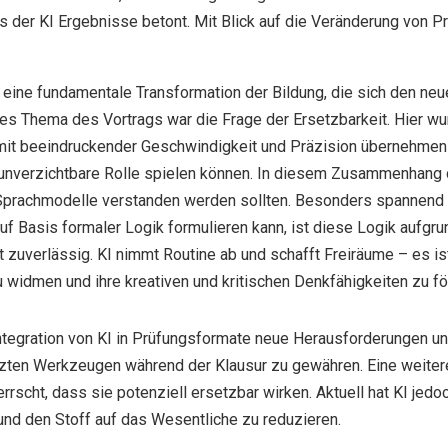
s der KI Ergebnisse betont. Mit Blick auf die Veränderung von P
eine fundamentale Transformation der Bildung, die sich den ne
s Thema des Vortrags war die Frage der Ersetzbarkeit. Hier wu
t beeindruckender Geschwindigkeit und Präzision übernehmen ka
 unverzichtbare Rolle spielen können. In diesem Zusammenhang 
Sprachmodelle verstanden werden sollten. Besonders spannend 
auf Basis formaler Logik formulieren kann, ist diese Logik aufg
zt zuverlässig. KI nimmt Routine ab und schafft Freiräume – es i
widmen und ihre kreativen und kritischen Denkfähigkeiten zu fö
Integration von KI in Prüfungsformate neue Herausforderungen un
tzten Werkzeugen während der Klausur zu gewähren. Eine weiter
errscht, dass sie potenziell ersetzbar wirken. Aktuell hat KI je
n und den Stoff auf das Wesentliche zu reduzieren.