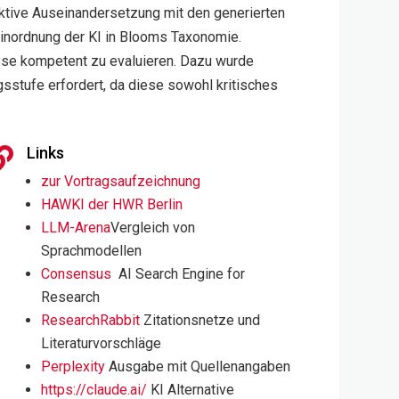
aktive Auseinandersetzung mit den generierten
 Einordnung der KI in Blooms Taxonomie.
sse kompetent zu evaluieren. Dazu wurde
gsstufe erfordert, da diese sowohl kritisches
Links

zur Vortragsaufzeichnung
HAWKI der HWR Berlin
LLM-Arena
Vergleich von
Sprachmodellen
Consensus
AI Search Engine for
Research
ResearchRabbit
Zitationsnetze und
Literaturvorschläge
Perplexity
Ausgabe mit Quellenangaben
https://claude.ai/
KI Alternative