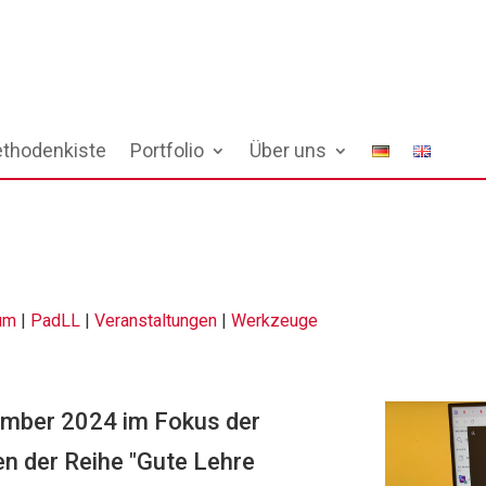
thodenkiste
Portfolio
Über uns
I
um
|
PadLL
|
Veranstaltungen
|
Werkzeuge
mber 2024 im Fokus der
n der Reihe "Gute Lehre