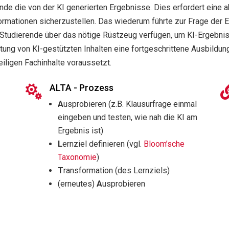
de die von der KI generierten Ergebnisse. Dies erfordert eine 
Informationen sicherzustellen. Das wiederum führte zur Frage der
 Studierende über das nötige Rüstzeug verfügen, um KI-Ergebni
rtung von KI-gestützten Inhalten eine fortgeschrittene Ausbildun
eiligen Fachinhalte voraussetzt.
ALTA - Prozess

A
usprobieren (z.B. Klausurfrage einmal
eingeben und testen, wie nah die KI am
Ergebnis ist)
L
ernziel definieren (vgl.
Bloom’sche
Taxonomie
)
T
ransformation (des Lernziels)
(erneutes)
A
usprobieren