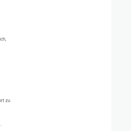
-
ch,
rt zu
.