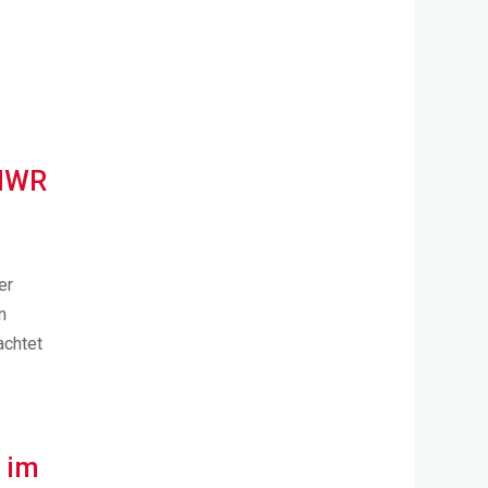
 HWR
er
n
achtet
s im