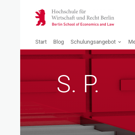
Start
Blog
Schulungsangebot
Me
S. P.