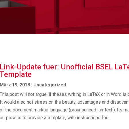
Link-Update fuer: Unofficial BSEL LaT
Template
März 19, 2018
|
Uncategorized
This post will not argue, if theses writing in LaTeX or in Word is b
It would also not stress on the beauty, advantages and disadva
of the document markup language (prou­nounced lah-tech). Its ma
purpose is to provide a template, with instructions for...