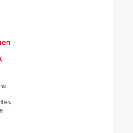
nen
;
phia
iften,
y.