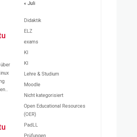
« Juli
Didaktik
ELZ
tu
exams
KI
KI
 über
inux
Lehre & Studium
ing
Moodle
n...
Nicht kategorisiert
Open Educational Resources
(OER)
PadLL
tu
Prüfungen