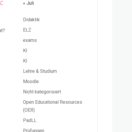
:
« Juli
g
Didaktik
ELZ
at?
exams
KI
KI
Lehre & Studium
Moodle
Nicht kategorisiert
Open Educational Resources
(OER)
PadLL
Prüfungen