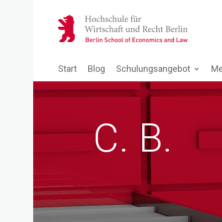
Start
Blog
Schulungsangebot
Me
C. B.