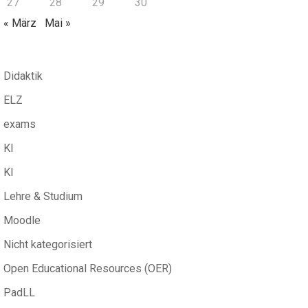
27
28
29
30
« März
Mai »
Didaktik
ELZ
exams
KI
KI
Lehre & Studium
Moodle
Nicht kategorisiert
Open Educational Resources (OER)
PadLL