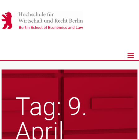
Tag:
9.
April