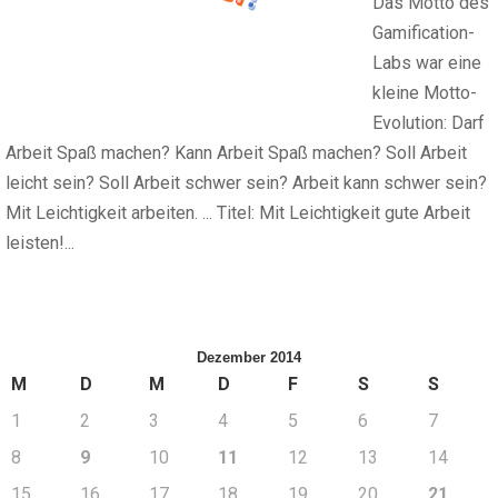
Das Motto des
Gamification-
Labs war eine
kleine Motto-
Evolution: Darf
Arbeit Spaß machen? Kann Arbeit Spaß machen? Soll Arbeit
leicht sein? Soll Arbeit schwer sein? Arbeit kann schwer sein?
Mit Leichtigkeit arbeiten. ... Titel: Mit Leichtigkeit gute Arbeit
leisten!...
Dezember 2014
M
D
M
D
F
S
S
1
2
3
4
5
6
7
8
9
10
11
12
13
14
15
16
17
18
19
20
21