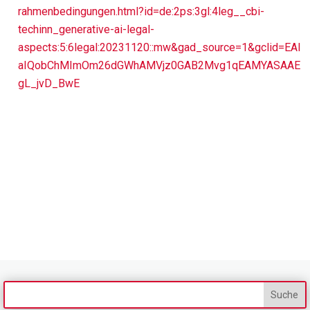
rahmenbedingungen.html?id=de:2ps:3gl:4leg__cbi-
techinn_generative-ai-legal-
aspects:5:6legal:20231120::mw&gad_source=1&gclid=EAI
aIQobChMImOm26dGWhAMVjz0GAB2Mvg1qEAMYASAAE
gL_jvD_BwE