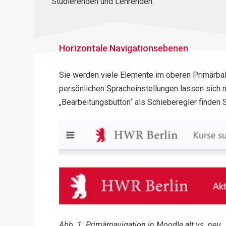
Studierenden und Lehrenden.
Horizontale Navigationsebenen
Sie werden viele Elemente im oberen Primärbalk
persönlichen Spracheinstellungen lassen sich m
„Bearbeitungsbutton“ als Schieberegler finden S
Abb. 1: Primärnavigation in Moodle alt vs. neu