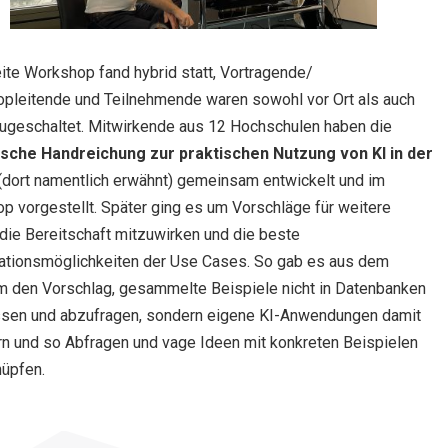
ite Workshop fand hybrid statt, Vortragende/
pleitende und Teilnehmende waren sowohl vor Ort als auch
zugeschaltet. Mitwirkende aus 12 Hochschulen haben die
ische Handreichung zur praktischen Nutzung von KI in der
 (dort namentlich erwähnt) gemeinsam entwickelt und im
p vorgestellt. Später ging es um Vorschläge für weitere
 die Bereitschaft mitzuwirken und die beste
ationsmöglichkeiten der Use Cases. So gab es aus dem
m den Vorschlag, gesammelte Beispiele nicht in Datenbanken
ssen und abzufragen, sondern eigene KI-Anwendungen damit
ern und so Abfragen und vage Ideen mit konkreten Beispielen
nüpfen.