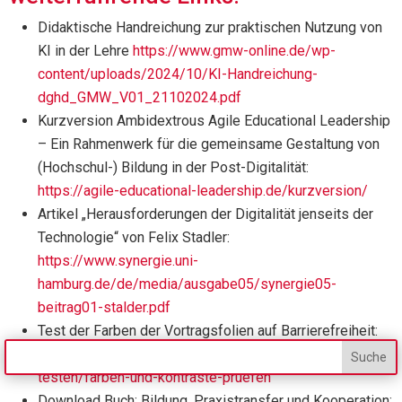
Didaktische Handreichung zur praktischen Nutzung von
KI in der Lehre
https://www.gmw-online.de/wp-
content/uploads/2024/10/KI-Handreichung-
dghd_GMW_V01_21102024.pdf
Kurzversion Ambidextrous Agile Educational Leadership
– Ein Rahmenwerk für die gemeinsame Gestaltung von
(Hochschul-) Bildung in der Post-Digitalität:
https://agile-educational-leadership.de/kurzversion/
Artikel „Herausforderungen der Digitalität jenseits der
Technologie“ von Felix Stadler:
https://www.synergie.uni-
hamburg.de/de/media/ausgabe05/synergie05-
beitrag01-stalder.pdf
Test der Farben der Vortragsfolien auf Barrierefreiheit:
https://barrierefreies.design/barrierefreiheit-interaktiv-
testen/farben-und-kontraste-pruefen
Download Buch: Bildung, Praxistransfer und Kooperation;