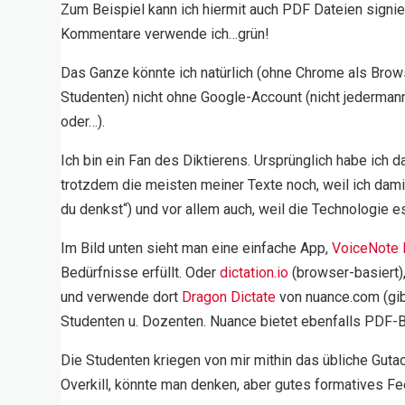
Zum Beispiel kann ich hiermit auch PDF Dateien signier
Kommentare verwende ich…grün!
Das Ganze könnte ich natürlich (ohne Chrome als Bro
Studenten) nicht ohne Google-Account (nicht jederma
oder…).
Ich bin ein Fan des Diktierens. Ursprünglich habe ich d
trotzdem die meisten meiner Texte noch, weil ich damit
du denkst“) und vor allem auch, weil die Technologie es
Im Bild unten sieht man eine einfache App,
VoiceNote I
Bedürfnisse erfüllt. Oder
dictation.io
(browser-basiert)
und verwende dort
Dragon Dictate
von nuance.com (gibt
Studenten u. Dozenten. Nuance bietet ebenfalls PDF-
Die Studenten kriegen von mir mithin das übliche Gutac
Overkill, könnte man denken, aber gutes formatives Fe