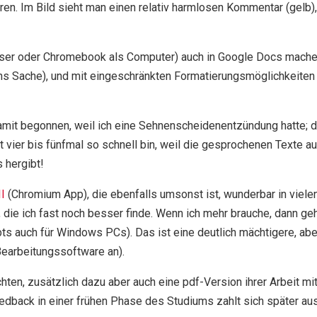
en. Im Bild sieht man einen relativ harmlosen Kommentar (gelb), e
wser oder Chromebook als Computer) auch in Google Docs machen
nns Sache), und mit eingeschränkten Formatierungsmöglichkeite
amit begonnen, weil ich eine Sehnenscheidenentzündung hatte; das
 vier bis fünfmal so schnell bin, weil die gesprochenen Texte au
 hergibt!
I
(Chromium App), die ebenfalls umsonst ist, wunderbar in vielen
, die ich fast noch besser finde. Wenn ich mehr brauche, dan
s auch für Windows PCs). Das ist eine deutlich mächtigere, aber 
Bearbeitungssoftware an).
hten, zusätzlich dazu aber auch eine pdf-Version ihrer Arbeit m
edback in einer frühen Phase des Studiums zahlt sich später au