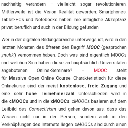
nachhaltig verändern – vielleicht sogar revolutionieren.
Mittlerweile ist die Vision Realität geworden: Smartphones,
Tablet-PCs und Notebooks haben ihre alltägliche Akzeptanz
privat, beruflich und auch in der Bildung gefunden.
Wer in der digitalen Bildungsbranche unterwegs ist, wird in den
letzten Monaten des öfteren den Begriff
MOOC
(gesprochen
‚
muhk‘
) vernommen haben. Doch was sind eigentlich MOOCs
und welchen Sinn haben diese an hauptsächlich Universitäten
angebotenen Online-Seminare? –
MOOC
steht
für
M
assive
O
pen
O
nline
C
ourse. Charakteristisch für diese
Onlinekurse sind der meist
kostenlose, freie Zugang
und
eine sehr
hohe Teilnehmerzahl
. Unterschieden wird in
die
cMOOCs
und in die
xMOOCs
.
cMOOC
s basieren auf dem
Leitbild des
Connectivism
und gehen davon aus, dass das
Wissen nicht nur in der Person, sondern auch in den
Verknüpfungen des Internets liegen.
xMOOC
s sind
durch einen