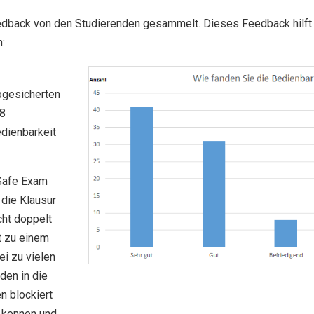
edback von den Studierenden gesammelt. Dieses Feedback hilft 
n:
bgesicherten
88
dienbarkeit
Safe Exam
 die Klausur
cht doppelt
t zu einem
i zu vielen
den in die
n blockiert
u kennen und