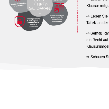
Klausur mitg
⇨ Lesen Sie 
Tafel/ an de
⇨ Gemäß Rah
ein Recht auf
Klausurumgeb
⇨ Schauen Si