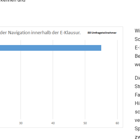
Wi
Sc
E-
Be
we
Di
St
Fa
Hi
sc
ve
Sp
zw