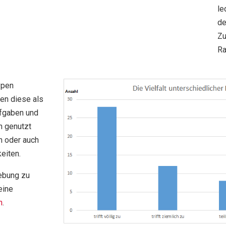
le
de
Zu
Ra
ypen
en diese als
fgaben und
n genutzt
n oder auch
eiten.
gebung zu
eine
n
.