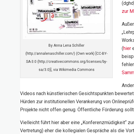
(dghd
zur M
Außer
„Lehr
Works
By Anna Lena Schiller
(
hier
e
(http://annalenaschiller.com/) (Own work) [CC-BY-
beisp
SA-3.0 (http://creativecommons.org/licenses/by-
fehle
sa/3.0)], via Wikimedia Commons
Samm
Ander
Videos nach künstlerischen Gesichtspunkten bewertet 
Hürden zur institutionellen Verankerung von Onlineprü
Projekte nicht offen genug. Öffentliche Förderung so
Vielleicht führt hier aber eine „Konferenzmüdigkeit“ 
Vertretung) eher die kollegialen Gespräche als die Vor