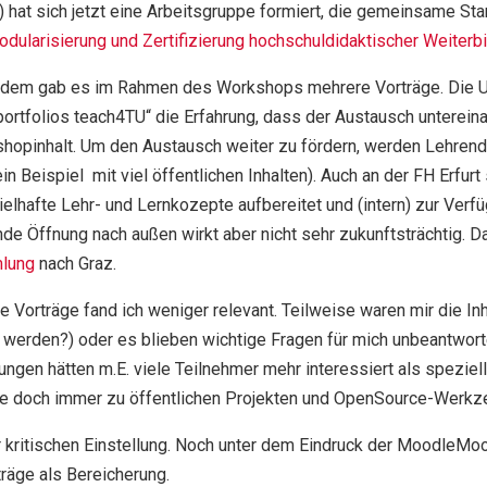
) hat sich jetzt eine Arbeitsgruppe formiert, die gemeinsame St
odularisierung und Zertifizierung hochschuldidaktischer Weiterb
dem gab es im Rahmen des Workshops mehrere Vorträge. Die Un
portfolios teach4TU“ die Erfahrung, dass der Austausch untereinan
hopinhalt. Um den Austausch weiter zu fördern, werden Lehrende 
in Beispiel mit viel öffentlichen Inhalten). Auch an der FH Erfur
ielhafte Lehr- und Lernkozepte aufbereitet und (intern) zur Verfü
nde Öffnung nach außen wirkt aber nicht sehr zukunftsträchtig. Da
lung
nach Graz.
e Vorträge fand ich weniger relevant. Teilweise waren mir die
werden?) oder es blieben wichtige Fragen für mich unbeantwort
fungen hätten m.E. viele Teilnehmer mehr interessiert als spezie
llte doch immer zu öffentlichen Projekten und OpenSource-Werk
zur kritischen Einstellung. Noch unter dem Eindruck der MoodleM
träge als Bereicherung.