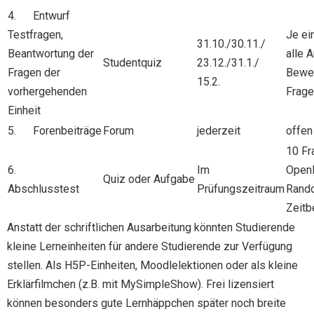
4. Entwurf
Testfragen,
Je ei
31.10./30.11./
Beantwortung der
alle 
Studentquiz
23.12./31.1./
Fragen der
Bewer
15.2.
vorhergehenden
Frage
Einheit
5. Forenbeiträge
Forum
jederzeit
offen
10 Fr
6.
Im
Open
Quiz oder Aufgabe
Abschlusstest
Prüfungszeitraum
Rand
Zeitb
Anstatt der schriftlichen Ausarbeitung könnten Studierende
kleine Lerneinheiten für andere Studierende zur Verfügung
stellen. Als H5P-Einheiten, Moodlelektionen oder als kleine
Erklärfilmchen (z.B. mit MySimpleShow). Frei lizensiert
können besonders gute Lernhäppchen später noch breite