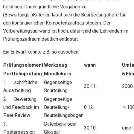
belohnen. Durch gründliche Vorgaben zu
(Bewertungs-)Kriterien lässt sich die Bearbeitungstiefe für
den kontinuierlichen Kompetenzaufbau steuern. Der
Vorbereitungsaufwand ist hoch, dafür sind die Lehrenden im
Prüfungszeitraum deutlich entlastet.
Ein Entwurf könnte z.B. so aussehen:
Prüfungselement
Werkzeug
wann
Umfa
Portfolioprüfung
Moodlekurs
6 El
1. schriftliche
Gegenseitige
30.11.
2000 
Ausarbeitung
Beurteilung
2. Bewertung
Gegenseitige
und Feedback im
Beurteilung/
8.12.
> 100
Peer Review
Beurteilungsbogen
3.
Datenbank oder
30.10.
eine 
Postersession
Glossar