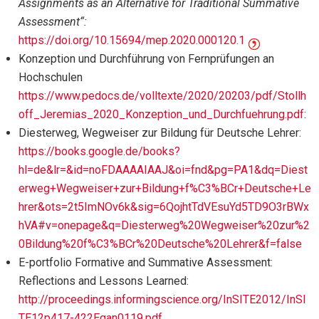
Assignments as an Alternative for Traditional Summative
Assessment“:
https://doi.org/10.15694/mep.2020.000120.1
Konzeption und Durchführung von Fernprüfungen an
Hochschulen
https://www.pedocs.de/volltexte/2020/20203/pdf/Stollh
off_Jeremias_2020_Konzeption_und_Durchfuehrung.pdf
:
Diesterweg, Wegweiser zur Bildung für Deutsche Lehrer:
https://books.google.de/books?
hl=de&lr=&id=noFDAAAAIAAJ&oi=fnd&pg=PA1&dq=Diest
erweg+Wegweiser+zur+Bildung+f%C3%BCr+Deutsche+Le
hrer&ots=2t5ImNOv6k&sig=6QojhtTdVEsuYd5TD9O3rBWx
hVA#v=onepage&q=Diesterweg%20Wegweiser%20zur%2
0Bildung%20f%C3%BCr%20Deutsche%20Lehrer&f=false
E-portfolio Formative and Summative Assessment:
Reflections and Lessons Learned:
http://proceedings.informingscience.org/InSITE2012/InSI
TE12p417-422Egan0119.pdf