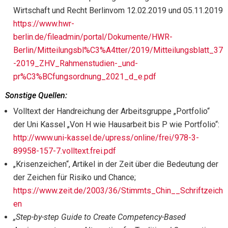
Wirtschaft und Recht Berlinvom 12.02.2019 und 05.11.2019
https://www.hwr-
berlin.de/fileadmin/portal/Dokumente/HWR-
Berlin/Mitteilungsbl%C3%A4tter/2019/Mitteilungsblatt_37
-2019_ZHV_Rahmenstudien-_und-
pr%C3%BCfungsordnung_2021_d_e.pdf
Sonstige Quellen:
Volltext der Handreichung der Arbeitsgruppe „Portfolio“
der Uni Kassel „Von H wie Hausarbeit bis P wie Portfolio“:
http://www.uni-kassel.de/upress/online/frei/978-3-
89958-157-7.volltext.frei.pdf
„Krisenzeichen“, Artikel in der Zeit über die Bedeutung der
der Zeichen für Risiko und Chance;
https://www.zeit.de/2003/36/Stimmts_Chin__Schriftzeich
en
„Step-by-step Guide to Create Competency-Based