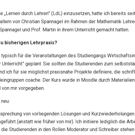
 „Lernen durch Lehren” (LdL) einzusetzen, hatte ich bereits sei
allem von Christian Spannagel im Rahmen der Mathematik Lehrer
pannagel und Prof. Martin in ihrem Unterricht gemacht hatten.
u bisherigen Lehrpraxis?
 typisch für die Veranstaltungen des Studiengangs Wirtschafts
Unterricht” geplant. Sie sollten die Studierenden zum selbstst
und ich für sie möglichst praxisnahe Projekte definiere, die schr
ingruppen coache. Der Kurs wurde in Moodle durch Materialien (P
d von mir vorgegeben.
 neu:
Besprechung von vorliegenden Lösungen und Kurzwiederholunge
führt (anstatt wie früher von mir). Ich initiiere lediglich die Arb
h. die Studierenden in den Rollen Moderator und Schreiber stehen 