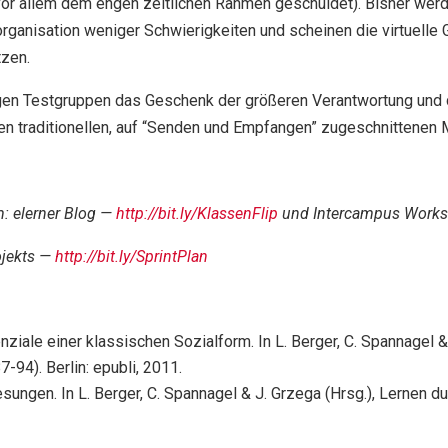
(vor allem dem engen zeitlichen Rahmen geschuldet). Bisher we
anisation weniger Schwierigkeiten und scheinen die virtuelle 
tzen.
rigen Testgruppen das Geschenk der größeren Verantwortung un
n traditionellen, auf “Senden und Empfangen” zugeschnittenen M
: elerner Blog —
http://bit.ly/KlassenFlip
und Intercampus Work
ojekts —
http://bit.ly/SprintPlan
nziale einer klassischen Sozialform. In L. Berger, C. Spannagel 
-94). Berlin: epubli, 2011.
sungen. In L. Berger, C. Spannagel & J. Grzega (Hrsg.), Lernen d