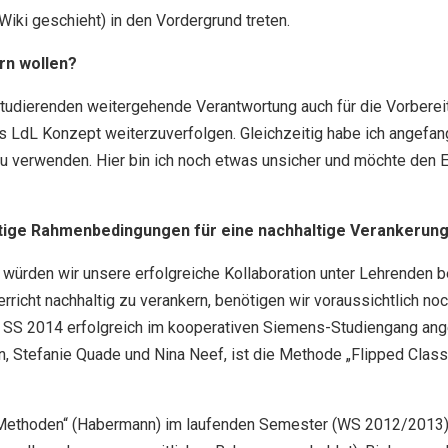
Wiki geschieht) in den Vordergrund treten.
rn wollen?
tudierenden weitergehende Verantwortung auch für die Vorbereit
das LdL Konzept weiterzuverfolgen. Gleichzeitig habe ich angefan
 verwenden. Hier bin ich noch etwas unsicher und möchte den E
tige Rahmenbedingungen für eine nachhaltige Verankerung
 würden wir unsere erfolgreiche Kollaboration unter Lehrenden 
richt nachhaltig zu verankern, benötigen wir voraussichtlich no
m SS 2014 erfolgreich im kooperativen Siemens-Studiengang ange
n, Stefanie Quade und Nina Neef, ist die Methode „Flipped Clas
 Methoden“ (Habermann) im laufenden Semester (WS 2012/2013) 