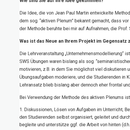
Wie sind Sie auf Ihre Idee gekommen?
Die Idee, die von Jean Paul Martin entwickelte Methode
dem sog. “aktiven Plenum” bekannt gemacht, dass vor 
der Methode beruhte bei mir auf Aufnahmen, die Prof. S
Was ist das Neue an Ihrem Projekt im Gegensatz z
Die Lehrveranstaltung „Unternehmensmodellierung“ ist
SWS Übungen waren bislang als sog. “seminaristischer 
motivieren, z.B. in dem Sie möglichst viel diskutieren 
Übungsaufgaben moderiere, und die Studierenden in Kle
Lehransatz blieb bislang aber dennoch eher frontal un
Bei Verwendung der Methode des aktiven Plenums ist
Diskussionen, Lösen von Aufgaben im Unterricht, 
den Studierenden selbst organisiert, geleitet und durchge
begleite und unterstütze ggf. die Arbeit von hinten (d.