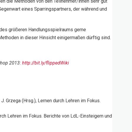
rden die Methoden von den Teilnehmer/innen sehr gut
Gegenwart eines Sparringspartners, der während und
d des größeren Handlungsspielraums gerne
ethoden in dieser Hinsicht einigermaßen dürftig sind.
shop 2013:
http://bit.ly/flippedWiki
& J. Grzega (Hrsg.), Lernen durch Lehren im Fokus.
urch Lehren im Fokus. Berichte von LdL-Einsteigern und