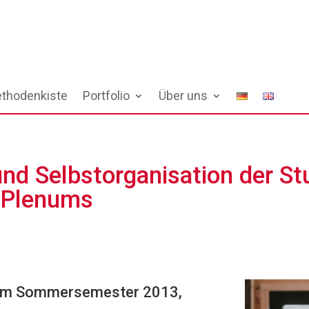
thodenkiste
Portfolio
Über uns
und Selbstorganisation der St
 Plenums
t im Sommersemester 2013,