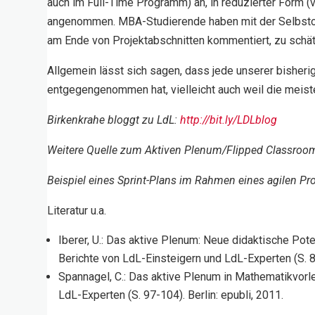
auch im Full-Time Programm) an, in reduzierter Form 
angenommen. MBA-Studierende haben mit der Selbstorg
am Ende von Projektabschnitten kommentiert, zu schä
Allgemein lässt sich sagen, dass jede unserer bishe
entgegengenommen hat, vielleicht auch weil die meiste
Birkenkrahe bloggt zu LdL:
http://bit.ly/LDLblog
Weitere Quelle zum Aktiven Plenum/Flipped Classroom
Beispiel eines Sprint-Plans im Rahmen eines agilen Pr
Literatur u.a.
Iberer, U.: Das aktive Plenum: Neue didaktische Pote
Berichte von LdL-Einsteigern und LdL-Experten (S. 87
Spannagel, C.: Das aktive Plenum in Mathematikvorle
LdL-Experten (S. 97-104). Berlin: epubli, 2011.