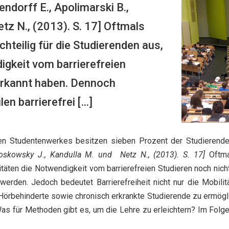
ndorff E., Apolimarski B.,
tz N., (2013). S. 17] Oftmals
chteilig für die Studierenden aus,
digkeit vom barrierefreien
 erkannt haben. Dennoch
n barrierefrei […]
en Studentenwerkes besitzen sieben Prozent der Studierende
Poskowsky J., Kandulla M. und Netz N., (2013). S. 17]
Oftma
itäten die Notwendigkeit vom barrierefreien Studieren noch nic
werden. Jedoch bedeutet Barrierefreiheit nicht nur die Mobili
 Hörbehinderte sowie chronisch erkrankte Studierende zu ermögl
as für Methoden gibt es, um die Lehre zu erleichtern? Im Fol