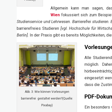
Allgemein kann man sagen, dass
Wien
fokussiert sich zum Beispie
Studienservice und Lehrwesen. Barrierefrei studieren.
barrierefreies Studieren
[vgl. Hochschule für Wirtsc
Berlin].
In der Praxis gibt es bereits Möglichkeiten, d
Vorlesung
Alle Studieren
möglich. Dahe
hörbeeinträch
eingesetzt wer
dass die Zusti
Abb. 3: Wie können Vorlesungen
P
DF-Doku
barrierefrei gestaltet werden?(Quelle:
Pixabay)
Ein besonders 