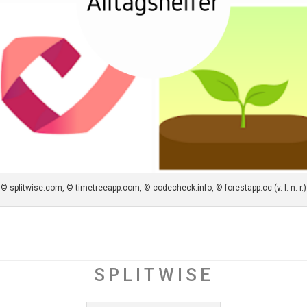
© splitwise.com, © timetreeapp.com, © codecheck.info, © forestapp.cc (v. l. n. r.)
SPLITWISE