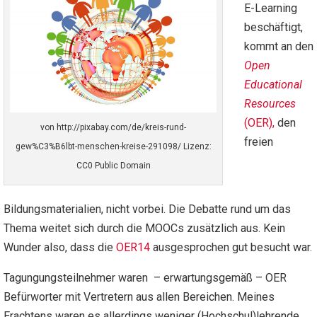
E-Learning
beschäftigt,
kommt an den
Open
Educational
Resources
(OER),
den
von http://pixabay.com/de/kreis-rund-
freien
gew%C3%B6lbt-menschen-kreise-291098/ Lizenz:
CC0 Public Domain
Bildungsmaterialien, nicht vorbei. Die Debatte rund um das
Thema weitet sich durch die MOOCs zusätzlich aus. Kein
Wunder also, dass die
OER14
ausgesprochen gut besucht war.
Tagungungsteilnehmer waren – erwartungsgemäß – OER
Befürworter mit Vertretern aus allen Bereichen. Meines
Erachtens waren es allerdings weniger (Hochschul)lehrende