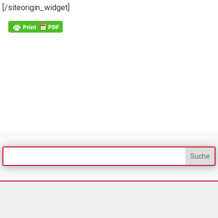
[/siteorigin_widget]