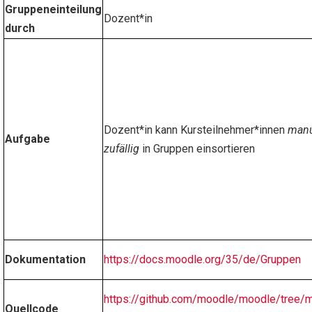
Gruppeneinteilung
Dozent*in
durch
Dozent*in kann Kursteilnehmer*innen
manu
Aufgabe
zufällig
in Gruppen einsortieren
Dokumentation
https://docs.moodle.org/35/de/Gruppen
https://github.com/moodle/moodle/tree/
Quellcode