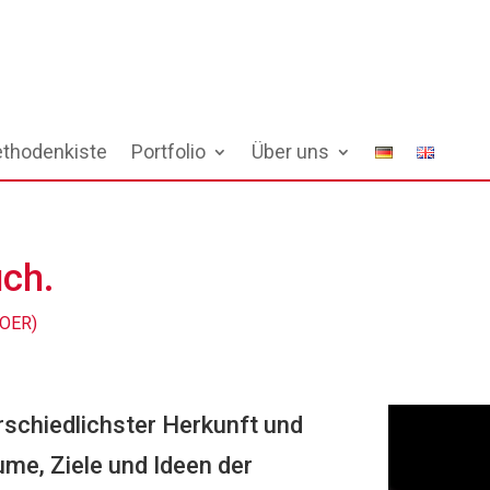
thodenkiste
Portfolio
Über uns
uch.
(OER)
rschiedlichster Herkunft und
ume, Ziele und Ideen der