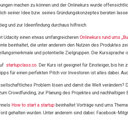
gen machen zu können und der Onlinekurs wurde offensichtlich 
glich seiner Idee bzw. seines Gründungskonzeptes beraten lasse
tieg und zur Ideenfindung durchaus hilfreich.
tet Udacity einen etwas umfangreicheren
Onlinekurs rund ums „B
e beinhaltet, die unter anderem den Nutzen des Produktes zeig
tellungsmerkmale und potentielle Zielgruppen. Die Kurssprache is
auf
startupclass.co
. Der Kurs ist geeignet für Einsteiger, bis hi
pps für einen perfekten Pitch vor Investoren ist alles dabei. Auc
gesellschaftliches Problem lösen und damit die Welt verändern? D
 zum Crowdfunding, zur Planung des Projektes und nachhaltigen 
annels
How to start a startup
beinhaltet Vorträge rund ums Thema 
nford gehalten wurden. Unter anderem sind dabei: Facebook-Mit