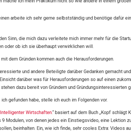
 mache ich mein Praktikum nicht so wie andere in einem große
inen arbeite ich sehr gerne selbstständig und benötige dafür ei
en Sinn, die mich dazu verleitete mich immer mehr für die Startu
 oder ob ich sie überhaupt verwirklichen will.
at, mit dem Gründen kommen auch die Herausforderungen.
interessierte und andere Beteiligte darüber Gedanken gemacht u
. Einsicht darüber was für Herausforderungen so auf einen zuko
 stehen dazu bereit von Gründern und Gründungsinteressierten 
e ich gefunden habe, stelle ich euch im Folgenden vor.
Intelligenter Wirtschaften
.“ basiert auf dem Buch „Kopf schlägt K
9 Modulen, von denen jedes ein Einstiegsvideo, eine Lektion z
llen, beinhalten. Ein, wie ich finde, sehr cooles Extra: Videos