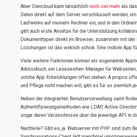
Aber Owncloud kann tatsächlich
noch viel mehr
als das
Daten direkt auf dem Server verschlüsselt werden, um
Laufwerke auf meinem Rechner ein, und in den Ordnern
gibt auch erste Ansätze für die Unterstützung kollab
Dokumenttypen direkt im Browser; zusammen mit der D
Löschungen ist das wirklich schick. Eine mobile App f
Viele weitere Funktionen können als sogenannte Applic
Adressbuch, ein Lesezeichen-Manager für Webseiten, ei
solche App-Entwicklungen offen stehen. A propos off
und Pflege nicht machen will, gibt es für so ziemlich
Neben der integrierten Benutzerverwaltung samt Roll
Authentifizierungsmethoden wie LDAP, Active Directo
sogar deren Verzeichnisse über die jeweilige API in d
Nachteile? Gibt es, ja. Webserver mit PHP sind zum B
Synchronisations-Client lädt manchmal unnötigerweise D