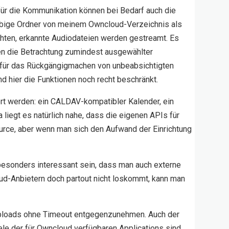
ür die Kommunikation können bei Bedarf auch die
iebige Ordner von meinem Owncloud-Verzeichnis als
chten, erkannte Audiodateien werden gestreamt. Es
hen die Betrachtung zumindest ausgewählter
 für das Rückgängigmachen von unbeabsichtigten
d hier die Funktionen noch recht beschränkt.
iert werden: ein CALDAV-kompatibler Kalender, ein
liegt es natürlich nahe, dass die eigenen APIs für
rce, aber wenn man sich den Aufwand der Einrichtung
besonders interessant sein, dass man auch externe
ud-Anbietern doch partout nicht loskommt, kann man
eiuploads ohne Timeout entgegenzunehmen. Auch der
iele der für Owncloud verfügbaren Applications sind