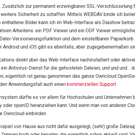
. Zusätzlich zur permanent erzwingbaren SSL-Verschlüsselung f
 weitere Sicherheit zu schaffen. Mittels WEBDAV binde ich bel
 enthaltene Bilder kann ich im Web-Interface als Diashow betra
orativen Arbeitens: ein PDF Viewer und ein ODF Viewer ermöglic
atei-Versionierungsfunktion und dem einstellbaren Papierkorb
ür Android und iOS gibt es ebenfalls, aber zugegebenermaßen sin
ations direkt über das Web-Interface nachinstalliert oder aktiv
n Antivirus-Dienst für die gehosteten Dateien, und und und… da 
en, eigentlich ist genau genommen das ganze Owncloud OpenSou
 jeden Anwendungsfall auch einen
kommerziellen Support
.
ensystem dürfte es vor allem für Hochschulen und Unternehmen 
ry oder openID heranziehen kann. Und wenn man von anderen Clo
ie Owncloud einbinden.
eispiel von Hause aus nicht dafür ausgelegt, (sehr) große Dat
ateien hoch oder herunter, die eigentlich schon aktuell sind. V