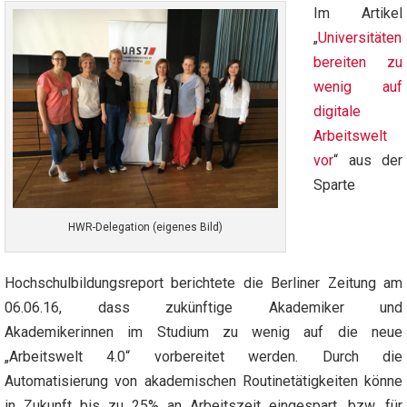
Im Artikel
„
Universitäten
bereiten zu
wenig auf
digitale
Arbeitswelt
vor
“ aus der
Sparte
HWR-Delegation (eigenes Bild)
Hochschulbildungsreport berichtete die Berliner Zeitung am
06.06.16, dass zukünftige Akademiker und
Akademikerinnen im Studium zu wenig auf die neue
„Arbeitswelt 4.0“ vorbereitet werden. Durch die
Automatisierung von akademischen Routinetätigkeiten könne
in Zukunft bis zu 25% an Arbeitszeit eingespart, bzw. für