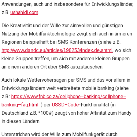
Anwendungen, auch und insbesondere für Entwicklungsländer,
z.B.
ushahidi
.
com
.
Die Kreativität und der Wille zur sinnvollen und günstigen
Nutzung der Mobilfunktechnologie zeigt sich auch in ärmeren
Regionen beispielhaft bei SMS Konferenzen (siehe z.B.:
, wo sich
http
://
www
.
dandc
.
eu
/
articles
/198253/
index
.
de
.
shtml
kleine Gruppen treffen, um sich mit anderen kleinen Gruppen
an einem anderen Ort über SMS auszutauschen.
Auch lokale Wettervohersagen per SMS und das vor allem in
Entwicklungsländern weit verbreitete mobile banking (siehe
z.B.:
https
://
www
.
fnb
.
co
.
za
/
cellphone
–
banking
/
cellphone
–
1
banking
–
faq
.
html
) per
USSD
–
Code
-Funktionalität (in
Deutschland z.B. *100#) zeugt von hoher Affinität zum Handy
in diesen Ländern.
Unterstrichen wird der Wille zum Mobilfunkgerät durch