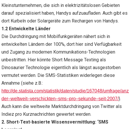
Kleinstunternehmen, die sich in elektrizitätslosen Gebieten
darauf spezialisiert haben, Handys aufzuaufladen. Auch gibt es
dort Kurbeln oder Solargeräte zum Rechargen von Handys.
1.2 Entwickelte Länder
Die Durchdringung mit Mobilfunkgeräten nähert sich in
entwickelten Ländern der 100%, dort hier sind Verfügbarkeit
und Zugang zu modernen Kommunikations-Technologien
unbestritten. Hier könnte Short Message Texting als
Dinosaurier Technologie eigentlich als längst ausgestorben
vermutet werden. Die SMS-Statistiken widerlegen diese
Annahme (siehe z.B.:
http
://
de
.
statista
.
com
/
statistik
/
daten
/
studie
/167048/
umfrage
/
anz
).
der
–
weltweit
–
verschickten
–
sms
–
pro
–
sekunde
–
seit
-2007/
Auch kann die weltweite Marktdurchdringung von Twitter als
Indiez pro Kurznachrichten gewertet werden.
2. Short-Text-basierte Wissensvermittlung: ‘SMS