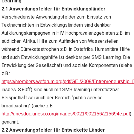
Learning’
2.1 Anwendungsfelder für Entwicklungsländer
Verschiedenste Anwendungsfelder zum Einsatz von
Textnachrichten in Entwicklungsländern sind denkbar.
Aufklärungskampagnen in HIV Hochprävalenzgebieten z.B. im
südlichen Afrika, Hilfe zum Auffinden von Wasserstellen
während Dürrekatastrophen z.B. in Ostafrika, Humanitäre Hilfe
und auch Entwicklungshilfe ist denkbar per SMS Learning. Die
Entwicklung der Gesellschaft und soziale Komponenten (siehe
z.B.:
https
://
members
.
weforum
.
org
/
pdf
/
GEI
/2009/
Entrepreneurship
_
insbes. S.80ff) sind auch mit SMS learning unterstützbar.
Beispielhaft sei auch der Bereich “public service
broadcasting” (siehe z.B.
)
http
://
unesdoc
.
unesco
.
org
/
images
/0021/002156/215694
e
.
pdf
genannt.
2.2 Anwendungsfelder für Entwickelte Länder