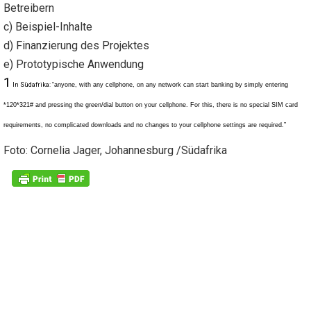
Betreibern
c) Beispiel-Inhalte
d) Finanzierung des Projektes
e) Prototypische Anwendung
1
In Südafrika:
“
anyone, with any cellphone, on any network can start banking by simply entering
*120*321# and pressing the green/dial button on your cellphone. For this, there is no special SIM card
requirements, no complicated downloads and no changes to your cellphone settings are required.”
Foto: Cornelia Jager, Johannesburg /Südafrika