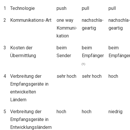
1
Technologie
push
pull
pull
2
Kommunikations-Art
one way
nachschla-
nachschla
Kommuni-
geartig
geartig
kation
3
Kosten der
beim
beim
beim
Übermittlung
Sender
Empfänger
Empfänge
(1)
4
Verbreitung der
sehr hoch
sehr hoch
hoch
Empfangsgeräte in
entwickelten
Ländern
5
Verbreitung der
hoch
hoch
niedrig
Empfangsgeräte in
Entwicklungsländern