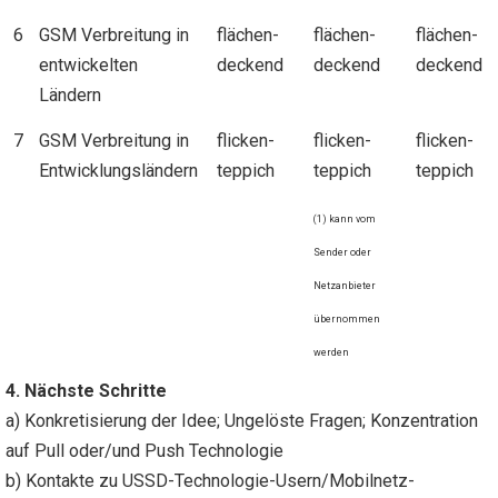
6
GSM Verbreitung in
flächen-
flächen-
flächen-
entwickelten
deckend
deckend
deckend
Ländern
7
GSM Verbreitung in
flicken-
flicken-
flicken-
Entwicklungsländern
teppich
teppich
teppich
(1) kann vom
Sender oder
Netzanbieter
übernommen
werden
4. Nächste Schritte
a) Konkretisierung der Idee; Ungelöste Fragen; Konzentration
auf Pull oder/und Push Technologie
b) Kontakte zu USSD-Technologie-Usern/Mobilnetz-